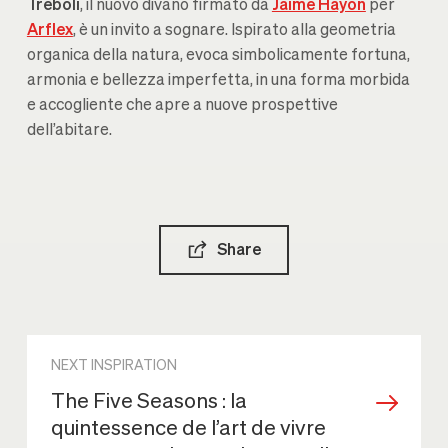
Treboli
, il nuovo divano firmato da
Jaime Hayon
per
Arflex
, è un invito a sognare. Ispirato alla geometria
organica della natura, evoca simbolicamente fortuna,
armonia e bellezza imperfetta, in una forma morbida
e accogliente che apre a nuove prospettive
dell’abitare.
Share
NEXT INSPIRATION
The Five Seasons : la
quintessence de l’art de vivre