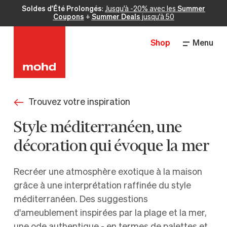
Soldes d'Été Prolongés
:
Jusqu'à -20% avec les
Summer
Coupons
+
Summer Deals
jusqu'à 50
Shop
Menu
Trouvez votre inspiration
Style méditerranéen, une
décoration qui évoque la mer
Recréer une atmosphère exotique à la maison
grâce à une interprétation raffinée du style
méditerranéen. Des suggestions
d'ameublement inspirées par la plage et la mer,
une ode authentique - en termes de palettes et