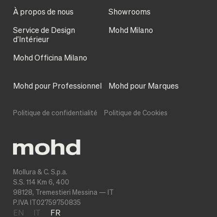
À propos de nous
Showrooms
Service de Design
Mohd Milano
d’Intérieur
Mohd Officina Milano
Mohd pour Professionnel
Mohd pour Marques
Politique de confidentialité
Politique de Cookies
Mollura & C. S.p.a.
S.S. 114 Km 6, 400
98128, Tremestieri Messina — IT
P.IVA IT02759750835
EN
IT
FR