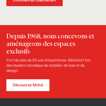
Commencez maintenant
Depuis 1968, nous concevons et
aménageons des espaces
exclusifs
Fort de plus de 50 ans d'expérience, Mohd est l'un
des leaders mondiaux du mobilier de luxe et du
design.
Découvrez Mohd