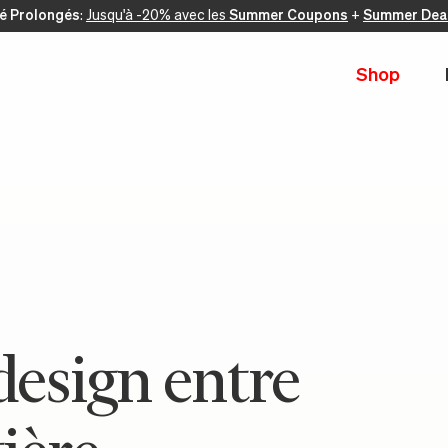
té Prolongés
:
Jusqu'à -20% avec les
Summer Coupons
+
Summer Dea
Shop
design entre