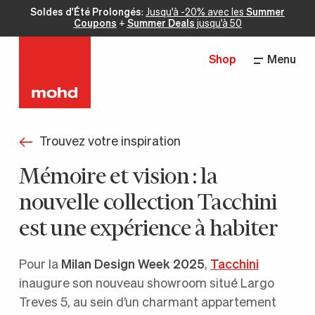
Soldes d'Été Prolongés
:
Jusqu'à -20% avec les
Summer
Coupons
+
Summer Deals
jusqu'à 50
Shop
Menu
Trouvez votre inspiration
Mémoire et vision : la
nouvelle collection Tacchini
est une expérience à habiter
Pour la
Milan Design Week 2025
,
Tacchini
inaugure son nouveau showroom situé Largo
Treves 5, au sein d’un charmant appartement