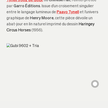
Tynell 9602 de GUBI
,
ou
Chinese Hat
, réinterprétée
par
Garro Éditions
. Issue d’un croisement singulier
entre le langage lumineux de
Paavo Tynell
et l’univers
graphique de
Henry Moore
, cette pièce dévoile un
abat-jour en lin naturel imprimé du dessin
Haringey
Circus Horses
(1956).