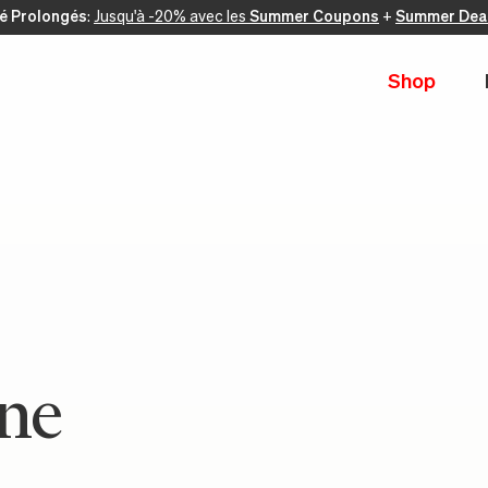
té Prolongés
:
Jusqu'à -20% avec les
Summer Coupons
+
Summer Dea
Shop
ine