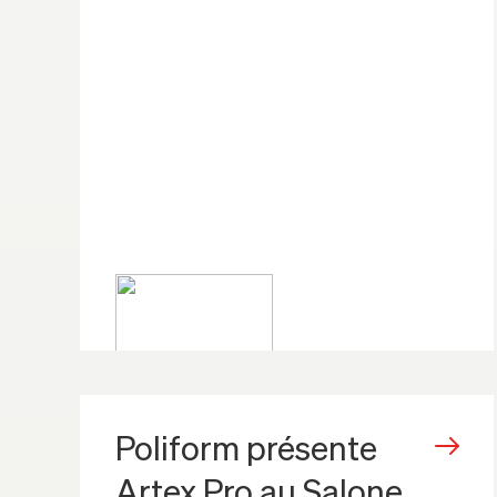
Poliform présente
Artex Pro au Salone