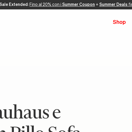
Sale Extended
:
Fino al 20% con i
Summer Coupon
+
Summer Deals
fi
Shop
auhaus e