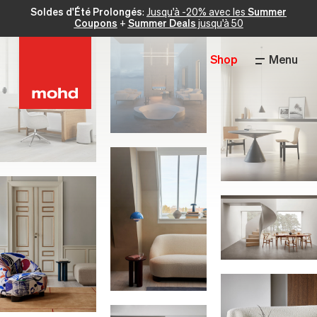
Soldes d'Été Prolongés
:
Jusqu'à -20% avec les
Summer
Coupons
+
Summer Deals
jusqu'à 50
Shop
Menu