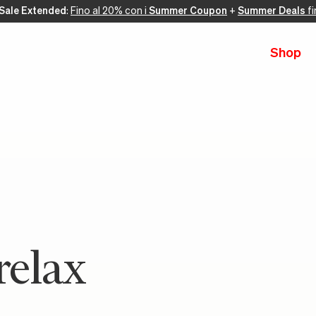
Sale Extended
:
Fino al 20% con i
Summer Coupon
+
Summer Deals
fi
Shop
relax