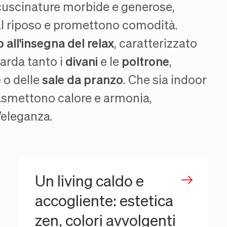
cuscinature morbide e generose,
al riposo e promettono comodità.
all'insegna del relax
, caratterizzato
uarda tanto i
divani
e le
poltrone
,
e
o delle
sale da pranzo
. Che sia indoor
trasmettono calore e armonia,
l’eleganza.
Un living caldo e
accogliente: estetica
zen, colori avvolgenti